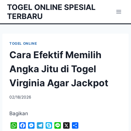
Skip
TOGEL ONLINE SPESIAL
to
TERBARU
content
TOGEL ONLINE
Cara Efektif Memilih
Angka Jitu di Togel
Virginia Agar Jackpot
02/18/2026
Bagikan
W
F
M
T
S
L
X
S