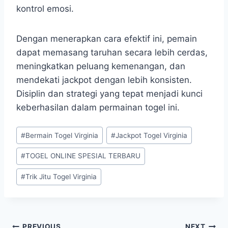
kontrol emosi.
Dengan menerapkan cara efektif ini, pemain
dapat memasang taruhan secara lebih cerdas,
meningkatkan peluang kemenangan, dan
mendekati jackpot dengan lebih konsisten.
Disiplin dan strategi yang tepat menjadi kunci
keberhasilan dalam permainan togel ini.
Post
#
Bermain Togel Virginia
#
Jackpot Togel Virginia
Tags:
#
TOGEL ONLINE SPESIAL TERBARU
#
Trik Jitu Togel Virginia
PREVIOUS
NEXT