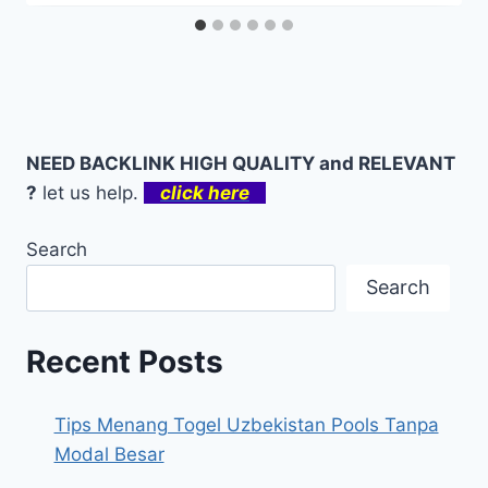
NEED BACKLINK HIGH QUALITY and RELEVANT
?
let us help.
click here
Search
Search
Recent Posts
Tips Menang Togel Uzbekistan Pools Tanpa
Modal Besar