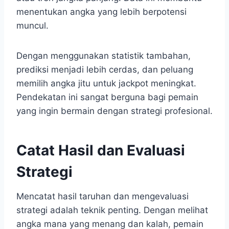
menentukan angka yang lebih berpotensi
muncul.
Dengan menggunakan statistik tambahan,
prediksi menjadi lebih cerdas, dan peluang
memilih angka jitu untuk jackpot meningkat.
Pendekatan ini sangat berguna bagi pemain
yang ingin bermain dengan strategi profesional.
Catat Hasil dan Evaluasi
Strategi
Mencatat hasil taruhan dan mengevaluasi
strategi adalah teknik penting. Dengan melihat
angka mana yang menang dan kalah, pemain