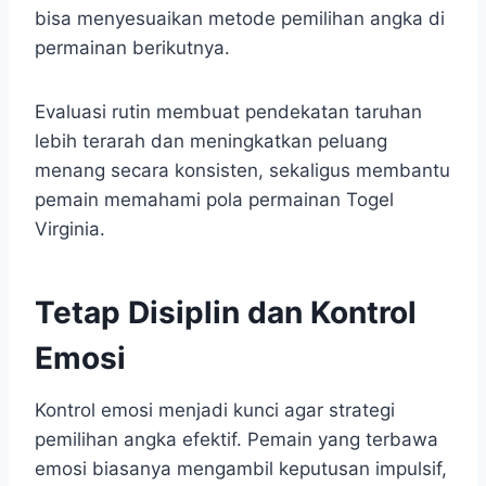
bisa menyesuaikan metode pemilihan angka di
permainan berikutnya.
Evaluasi rutin membuat pendekatan taruhan
lebih terarah dan meningkatkan peluang
menang secara konsisten, sekaligus membantu
pemain memahami pola permainan Togel
Virginia.
Tetap Disiplin dan Kontrol
Emosi
Kontrol emosi menjadi kunci agar strategi
pemilihan angka efektif. Pemain yang terbawa
emosi biasanya mengambil keputusan impulsif,