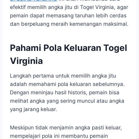
efektif memilih angka jitu di Togel Virginia, agar
pemain dapat memasang taruhan lebih cerdas
dan berpeluang meraih kemenangan maksimal.
Pahami Pola Keluaran Togel
Virginia
Langkah pertama untuk memilih angka jitu
adalah memahami pola keluaran sebelumnya.
Dengan meninjau hasil historis, pemain bisa
melihat angka yang sering muncul atau angka
yang jarang keluar.
Meskipun tidak menjamin angka pasti keluar,
mempelajari pola ini membantu pemain