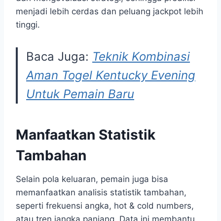
menjadi lebih cerdas dan peluang jackpot lebih
tinggi.
Baca Juga:
Teknik Kombinasi
Aman Togel Kentucky Evening
Untuk Pemain Baru
Manfaatkan Statistik
Tambahan
Selain pola keluaran, pemain juga bisa
memanfaatkan analisis statistik tambahan,
seperti frekuensi angka, hot & cold numbers,
atau tren jangka panjang. Data ini membantu