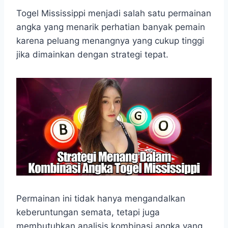
h
a
e
e
k
i
h
a
c
s
l
y
n
a
Togel Mississippi menjadi salah satu permainan
t
e
s
e
p
e
r
angka yang menarik perhatian banyak pemain
s
b
e
g
e
e
karena peluang menangnya yang cukup tinggi
A
o
n
r
jika dimainkan dengan strategi tepat.
p
o
g
a
p
k
e
m
r
Permainan ini tidak hanya mengandalkan
keberuntungan semata, tetapi juga
membutuhkan analisis kombinasi angka yang