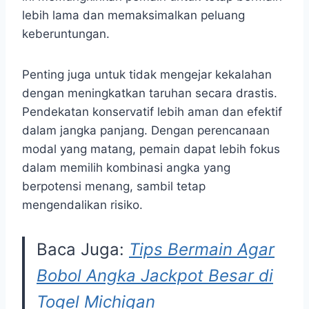
lebih lama dan memaksimalkan peluang
keberuntungan.
Penting juga untuk tidak mengejar kekalahan
dengan meningkatkan taruhan secara drastis.
Pendekatan konservatif lebih aman dan efektif
dalam jangka panjang. Dengan perencanaan
modal yang matang, pemain dapat lebih fokus
dalam memilih kombinasi angka yang
berpotensi menang, sambil tetap
mengendalikan risiko.
Baca Juga:
Tips Bermain Agar
Bobol Angka Jackpot Besar di
Togel Michigan