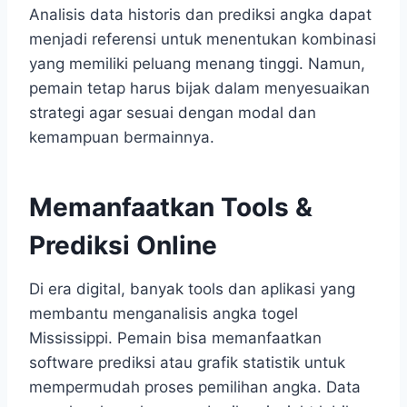
Analisis data historis dan prediksi angka dapat
menjadi referensi untuk menentukan kombinasi
yang memiliki peluang menang tinggi. Namun,
pemain tetap harus bijak dalam menyesuaikan
strategi agar sesuai dengan modal dan
kemampuan bermainnya.
Memanfaatkan Tools &
Prediksi Online
Di era digital, banyak tools dan aplikasi yang
membantu menganalisis angka togel
Mississippi. Pemain bisa memanfaatkan
software prediksi atau grafik statistik untuk
mempermudah proses pemilihan angka. Data