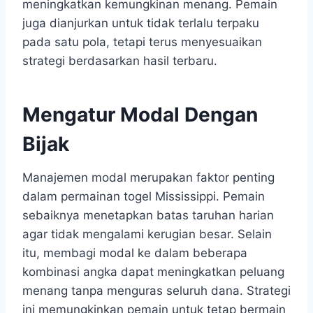
meningkatkan kemungkinan menang. Pemain
juga dianjurkan untuk tidak terlalu terpaku
pada satu pola, tetapi terus menyesuaikan
strategi berdasarkan hasil terbaru.
Mengatur Modal Dengan
Bijak
Manajemen modal merupakan faktor penting
dalam permainan togel Mississippi. Pemain
sebaiknya menetapkan batas taruhan harian
agar tidak mengalami kerugian besar. Selain
itu, membagi modal ke dalam beberapa
kombinasi angka dapat meningkatkan peluang
menang tanpa menguras seluruh dana. Strategi
ini memungkinkan pemain untuk tetap bermain