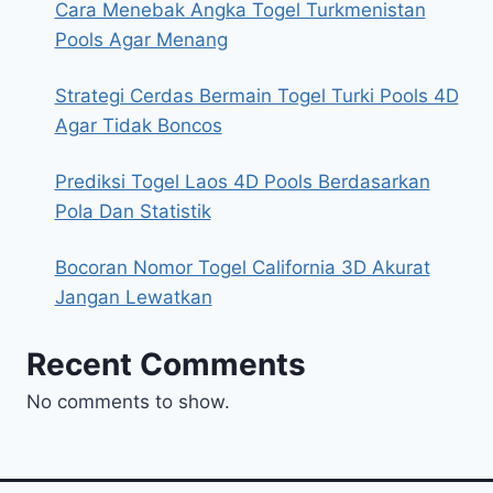
Cara Menebak Angka Togel Turkmenistan
Pools Agar Menang
Strategi Cerdas Bermain Togel Turki Pools 4D
Agar Tidak Boncos
Prediksi Togel Laos 4D Pools Berdasarkan
Pola Dan Statistik
Bocoran Nomor Togel California 3D Akurat
Jangan Lewatkan
Recent Comments
No comments to show.