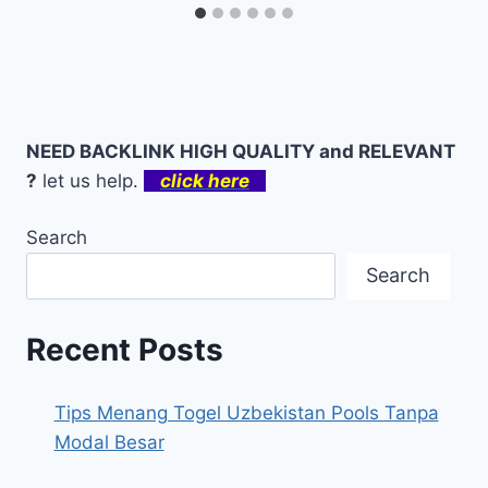
NEED BACKLINK HIGH QUALITY and RELEVANT
?
let us help.
click here
Search
Search
Recent Posts
Tips Menang Togel Uzbekistan Pools Tanpa
Modal Besar