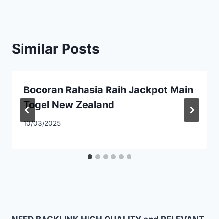
Similar Posts
Bocoran Rahasia Raih Jackpot Main
Togel New Zealand
10/03/2025
NEED BACKLINK HIGH QUALITY and RELEVANT