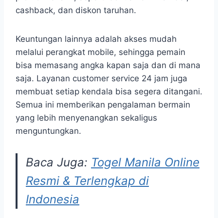
cashback, dan diskon taruhan.
Keuntungan lainnya adalah akses mudah
melalui perangkat mobile, sehingga pemain
bisa memasang angka kapan saja dan di mana
saja. Layanan customer service 24 jam juga
membuat setiap kendala bisa segera ditangani.
Semua ini memberikan pengalaman bermain
yang lebih menyenangkan sekaligus
menguntungkan.
Baca Juga:
Togel Manila Online
Resmi & Terlengkap di
Indonesia