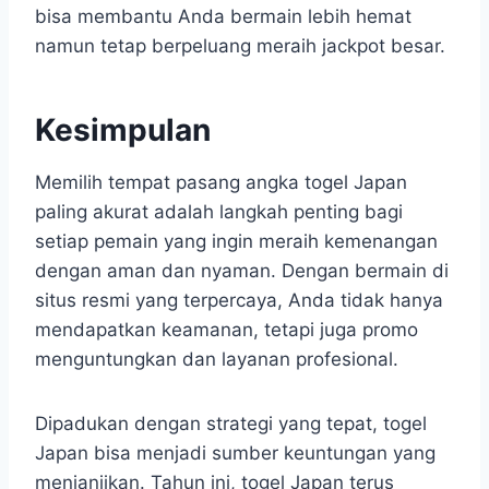
bisa membantu Anda bermain lebih hemat
namun tetap berpeluang meraih jackpot besar.
Kesimpulan
Memilih tempat pasang angka togel Japan
paling akurat adalah langkah penting bagi
setiap pemain yang ingin meraih kemenangan
dengan aman dan nyaman. Dengan bermain di
situs resmi yang terpercaya, Anda tidak hanya
mendapatkan keamanan, tetapi juga promo
menguntungkan dan layanan profesional.
Dipadukan dengan strategi yang tepat, togel
Japan bisa menjadi sumber keuntungan yang
menjanjikan. Tahun ini, togel Japan terus