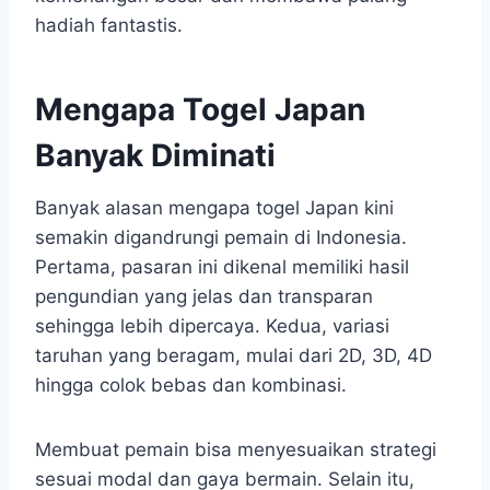
hadiah fantastis.
Mengapa Togel Japan
Banyak Diminati
Banyak alasan mengapa togel Japan kini
semakin digandrungi pemain di Indonesia.
Pertama, pasaran ini dikenal memiliki hasil
pengundian yang jelas dan transparan
sehingga lebih dipercaya. Kedua, variasi
taruhan yang beragam, mulai dari 2D, 3D, 4D
hingga colok bebas dan kombinasi.
Membuat pemain bisa menyesuaikan strategi
sesuai modal dan gaya bermain. Selain itu,