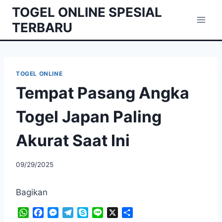
Skip
TOGEL ONLINE SPESIAL
to
TERBARU
content
TOGEL ONLINE
Tempat Pasang Angka
Togel Japan Paling
Akurat Saat Ini
09/29/2025
Bagikan
W
F
M
T
S
L
X
S