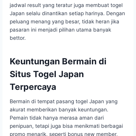
jadwal result yang teratur juga membuat togel
Japan selalu dinantikan setiap harinya. Dengan
peluang menang yang besar, tidak heran jika
pasaran ini menjadi pilihan utama banyak
bettor.
Keuntungan Bermain di
Situs Togel Japan
Terpercaya
Bermain di tempat pasang togel Japan yang
akurat memberikan banyak keuntungan.
Pemain tidak hanya merasa aman dari
penipuan, tetapi juga bisa menikmati berbagai
promo menarik, seperti bonus new member,