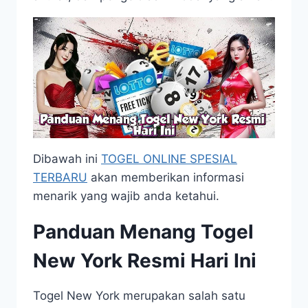
Dibawah ini
TOGEL ONLINE SPESIAL
TERBARU
akan memberikan informasi
menarik yang wajib anda ketahui.
Panduan Menang Togel
New York Resmi Hari Ini
Togel New York merupakan salah satu