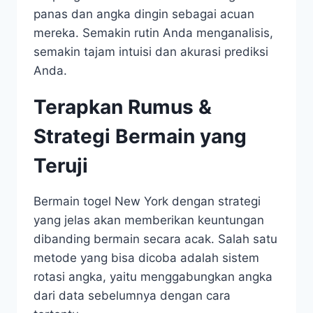
panas dan angka dingin sebagai acuan
mereka. Semakin rutin Anda menganalisis,
semakin tajam intuisi dan akurasi prediksi
Anda.
Terapkan Rumus &
Strategi Bermain yang
Teruji
Bermain togel New York dengan strategi
yang jelas akan memberikan keuntungan
dibanding bermain secara acak. Salah satu
metode yang bisa dicoba adalah sistem
rotasi angka, yaitu menggabungkan angka
dari data sebelumnya dengan cara