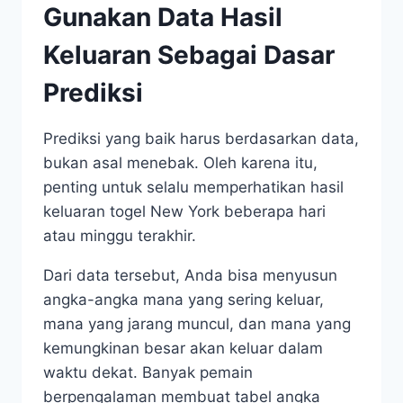
Gunakan Data Hasil
Keluaran Sebagai Dasar
Prediksi
Prediksi yang baik harus berdasarkan data,
bukan asal menebak. Oleh karena itu,
penting untuk selalu memperhatikan hasil
keluaran togel New York beberapa hari
atau minggu terakhir.
Dari data tersebut, Anda bisa menyusun
angka-angka mana yang sering keluar,
mana yang jarang muncul, dan mana yang
kemungkinan besar akan keluar dalam
waktu dekat. Banyak pemain
berpengalaman membuat tabel angka