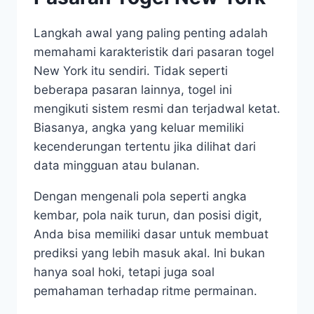
Langkah awal yang paling penting adalah
memahami karakteristik dari pasaran togel
New York itu sendiri. Tidak seperti
beberapa pasaran lainnya, togel ini
mengikuti sistem resmi dan terjadwal ketat.
Biasanya, angka yang keluar memiliki
kecenderungan tertentu jika dilihat dari
data mingguan atau bulanan.
Dengan mengenali pola seperti angka
kembar, pola naik turun, dan posisi digit,
Anda bisa memiliki dasar untuk membuat
prediksi yang lebih masuk akal. Ini bukan
hanya soal hoki, tetapi juga soal
pemahaman terhadap ritme permainan.