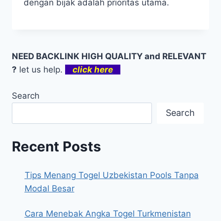
dengan bijak adalah prioritas utama.
NEED BACKLINK HIGH QUALITY and RELEVANT
?
let us help.
click here
Search
Search
Recent Posts
Tips Menang Togel Uzbekistan Pools Tanpa
Modal Besar
Cara Menebak Angka Togel Turkmenistan