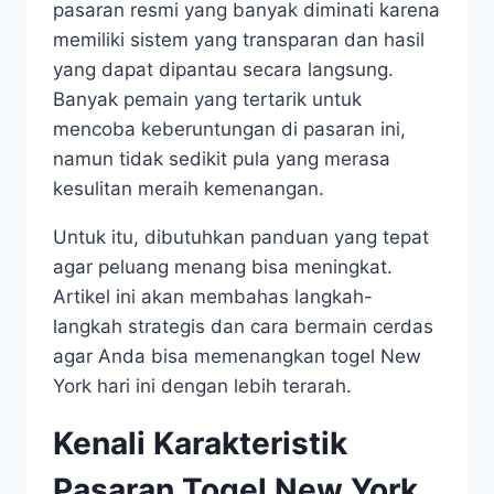
pasaran resmi yang banyak diminati karena
memiliki sistem yang transparan dan hasil
yang dapat dipantau secara langsung.
Banyak pemain yang tertarik untuk
mencoba keberuntungan di pasaran ini,
namun tidak sedikit pula yang merasa
kesulitan meraih kemenangan.
Untuk itu, dibutuhkan panduan yang tepat
agar peluang menang bisa meningkat.
Artikel ini akan membahas langkah-
langkah strategis dan cara bermain cerdas
agar Anda bisa memenangkan togel New
York hari ini dengan lebih terarah.
Kenali Karakteristik
Pasaran Togel New York