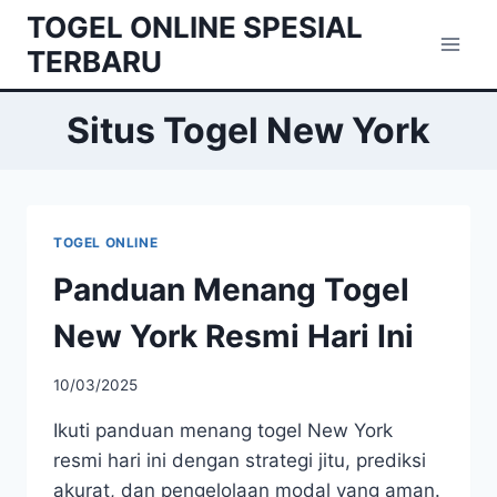
Skip
TOGEL ONLINE SPESIAL
to
TERBARU
content
Situs Togel New York
TOGEL ONLINE
Panduan Menang Togel
New York Resmi Hari Ini
10/03/2025
Ikuti panduan menang togel New York
resmi hari ini dengan strategi jitu, prediksi
akurat, dan pengelolaan modal yang aman.