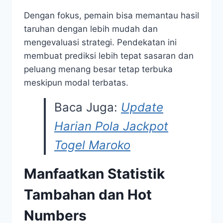
Dengan fokus, pemain bisa memantau hasil
taruhan dengan lebih mudah dan
mengevaluasi strategi. Pendekatan ini
membuat prediksi lebih tepat sasaran dan
peluang menang besar tetap terbuka
meskipun modal terbatas.
Baca Juga:
Update
Harian Pola Jackpot
Togel Maroko
Manfaatkan Statistik
Tambahan dan Hot
Numbers