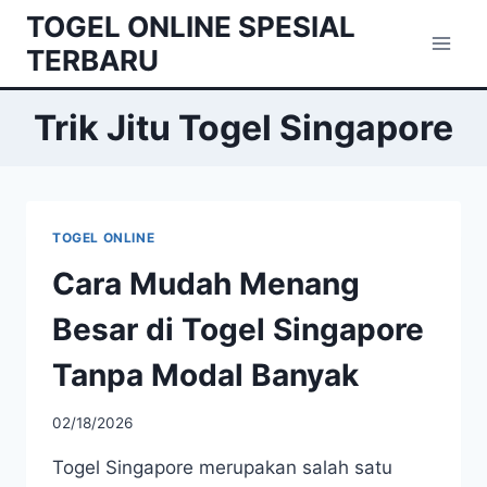
Skip
TOGEL ONLINE SPESIAL
to
TERBARU
content
Trik Jitu Togel Singapore
TOGEL ONLINE
Cara Mudah Menang
Besar di Togel Singapore
Tanpa Modal Banyak
02/18/2026
Togel Singapore merupakan salah satu