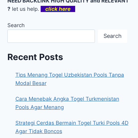
NEED BACKLINK HIGH QUALITY and RELEVANT
?
let us help.
click here
Search
Search
Recent Posts
Tips Menang Togel Uzbekistan Pools Tanpa
Modal Besar
Cara Menebak Angka Togel Turkmenistan
Pools Agar Menang
Strategi Cerdas Bermain Togel Turki Pools 4D
Agar Tidak Boncos