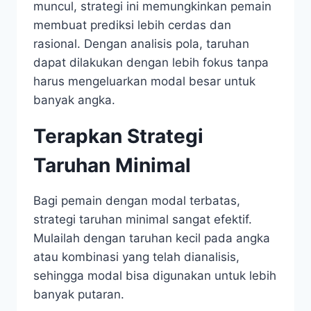
muncul, strategi ini memungkinkan pemain
membuat prediksi lebih cerdas dan
rasional. Dengan analisis pola, taruhan
dapat dilakukan dengan lebih fokus tanpa
harus mengeluarkan modal besar untuk
banyak angka.
Terapkan Strategi
Taruhan Minimal
Bagi pemain dengan modal terbatas,
strategi taruhan minimal sangat efektif.
Mulailah dengan taruhan kecil pada angka
atau kombinasi yang telah dianalisis,
sehingga modal bisa digunakan untuk lebih
banyak putaran.