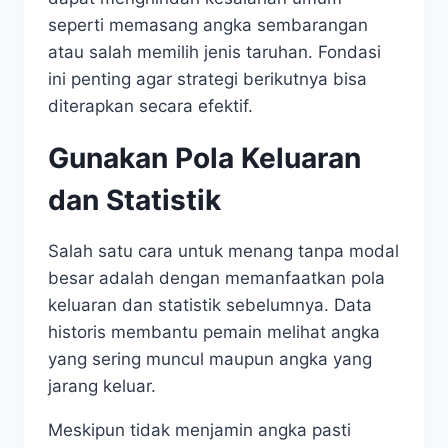
seperti memasang angka sembarangan
atau salah memilih jenis taruhan. Fondasi
ini penting agar strategi berikutnya bisa
diterapkan secara efektif.
Gunakan Pola Keluaran
dan Statistik
Salah satu cara untuk menang tanpa modal
besar adalah dengan memanfaatkan pola
keluaran dan statistik sebelumnya. Data
historis membantu pemain melihat angka
yang sering muncul maupun angka yang
jarang keluar.
Meskipun tidak menjamin angka pasti