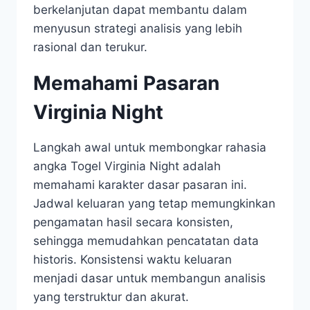
berkelanjutan dapat membantu dalam
menyusun strategi analisis yang lebih
rasional dan terukur.
Memahami Pasaran
Virginia Night
Langkah awal untuk membongkar rahasia
angka Togel Virginia Night adalah
memahami karakter dasar pasaran ini.
Jadwal keluaran yang tetap memungkinkan
pengamatan hasil secara konsisten,
sehingga memudahkan pencatatan data
historis. Konsistensi waktu keluaran
menjadi dasar untuk membangun analisis
yang terstruktur dan akurat.