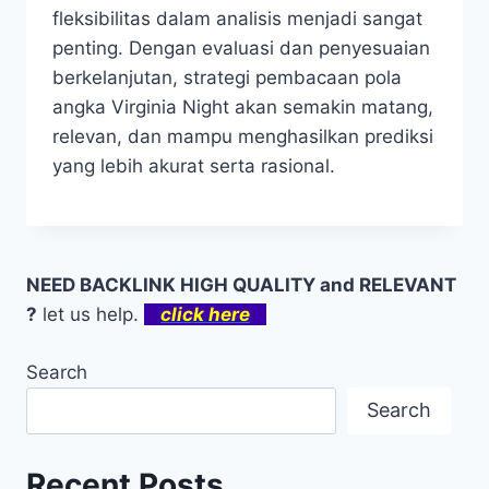
fleksibilitas dalam analisis menjadi sangat
penting. Dengan evaluasi dan penyesuaian
berkelanjutan, strategi pembacaan pola
angka Virginia Night akan semakin matang,
relevan, dan mampu menghasilkan prediksi
yang lebih akurat serta rasional.
NEED BACKLINK HIGH QUALITY and RELEVANT
?
let us help.
click here
Search
Search
Recent Posts