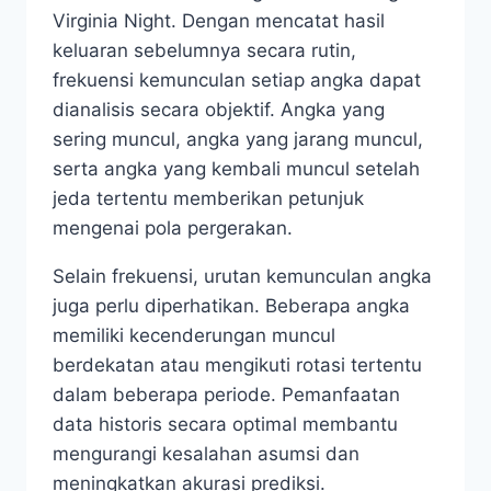
Virginia Night. Dengan mencatat hasil
keluaran sebelumnya secara rutin,
frekuensi kemunculan setiap angka dapat
dianalisis secara objektif. Angka yang
sering muncul, angka yang jarang muncul,
serta angka yang kembali muncul setelah
jeda tertentu memberikan petunjuk
mengenai pola pergerakan.
Selain frekuensi, urutan kemunculan angka
juga perlu diperhatikan. Beberapa angka
memiliki kecenderungan muncul
berdekatan atau mengikuti rotasi tertentu
dalam beberapa periode. Pemanfaatan
data historis secara optimal membantu
mengurangi kesalahan asumsi dan
meningkatkan akurasi prediksi.