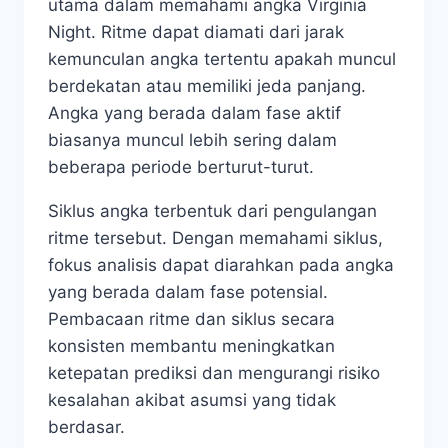
utama dalam memahami angka Virginia
Night. Ritme dapat diamati dari jarak
kemunculan angka tertentu apakah muncul
berdekatan atau memiliki jeda panjang.
Angka yang berada dalam fase aktif
biasanya muncul lebih sering dalam
beberapa periode berturut-turut.
Siklus angka terbentuk dari pengulangan
ritme tersebut. Dengan memahami siklus,
fokus analisis dapat diarahkan pada angka
yang berada dalam fase potensial.
Pembacaan ritme dan siklus secara
konsisten membantu meningkatkan
ketepatan prediksi dan mengurangi risiko
kesalahan akibat asumsi yang tidak
berdasar.