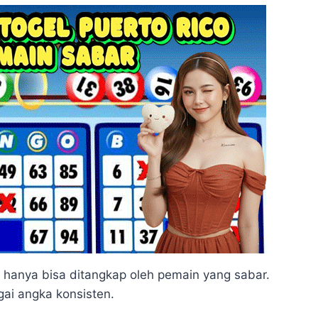
hanya bisa ditangkap oleh pemain yang sabar.
gai angka konsisten.