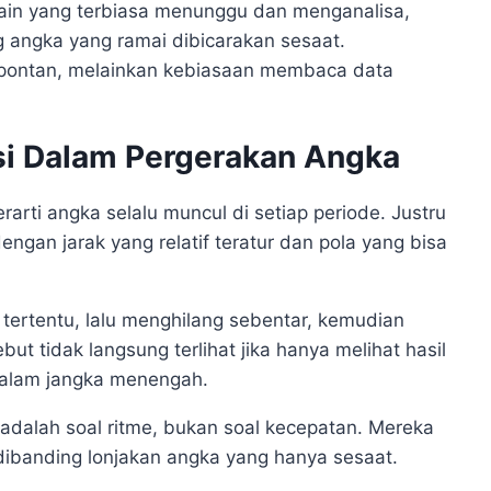
in yang terbiasa menunggu dan menganalisa,
g angka yang ramai dibicarakan sesaat.
 spontan, melainkan kebiasaan membaca data
i Dalam Pergerakan Angka
rarti angka selalu muncul di setiap periode. Justru
engan jarak yang relatif teratur dan pola yang bisa
it tertentu, lalu menghilang sebentar, kemudian
ut tidak langsung terlihat jika hanya melihat hasil
 dalam jangka menengah.
dalah soal ritme, bukan soal kecepatan. Mereka
 dibanding lonjakan angka yang hanya sesaat.