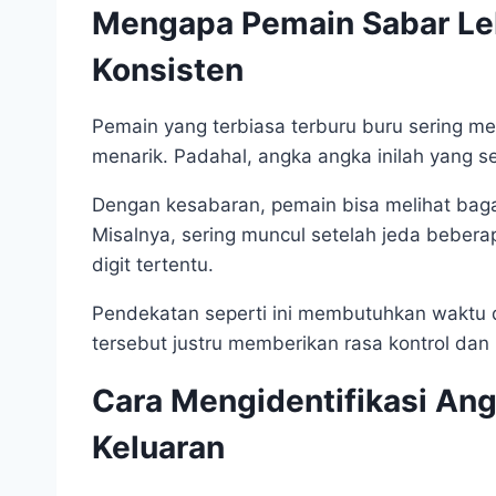
Mengapa Pemain Sabar Le
Konsisten
Pemain yang terbiasa terburu buru sering m
menarik. Padahal, angka angka inilah yang se
Dengan kesabaran, pemain bisa melihat bag
Misalnya, sering muncul setelah jeda beber
digit tertentu.
Pendekatan seperti ini membutuhkan waktu 
tersebut justru memberikan rasa kontrol da
Cara Mengidentifikasi Ang
Keluaran