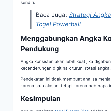
sendiri.
Baca Juga:
Strategi Angk
Togel Powerball
Menggabungkan Angka Kon
Pendukung
Angka konsisten akan lebih kuat jika digabu
kecenderungan digit naik turun, rotasi angka,
Pendekatan ini tidak membuat analisa menjadi 
karena satu alasan, tetapi karena beberapa 
Kesimpulan