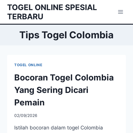
Skip
TOGEL ONLINE SPESIAL
to
TERBARU
content
Tips Togel Colombia
TOGEL ONLINE
Bocoran Togel Colombia
Yang Sering Dicari
Pemain
02/09/2026
Istilah bocoran dalam togel Colombia