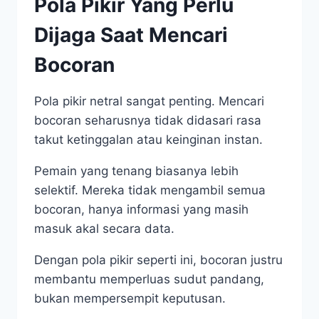
Pola Pikir Yang Perlu
Dijaga Saat Mencari
Bocoran
Pola pikir netral sangat penting. Mencari
bocoran seharusnya tidak didasari rasa
takut ketinggalan atau keinginan instan.
Pemain yang tenang biasanya lebih
selektif. Mereka tidak mengambil semua
bocoran, hanya informasi yang masih
masuk akal secara data.
Dengan pola pikir seperti ini, bocoran justru
membantu memperluas sudut pandang,
bukan mempersempit keputusan.