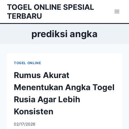
Skip
TOGEL ONLINE SPESIAL
to
TERBARU
content
prediksi angka
TOGEL ONLINE
Rumus Akurat
Menentukan Angka Togel
Rusia Agar Lebih
Konsisten
02/17/2026