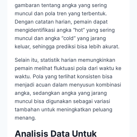
gambaran tentang angka yang sering
muncul dan pola tren yang terbentuk.
Dengan catatan harian, pemain dapat
mengidentifikasi angka “hot” yang sering
muncul dan angka “cold” yang jarang
keluar, sehingga prediksi bisa lebih akurat.
Selain itu, statistik harian memungkinkan
pemain melihat fluktuasi pola dari waktu ke
waktu. Pola yang terlihat konsisten bisa
menjadi acuan dalam menyusun kombinasi
angka, sedangkan angka yang jarang
muncul bisa digunakan sebagai variasi
tambahan untuk meningkatkan peluang
menang.
Analisis Data Untuk