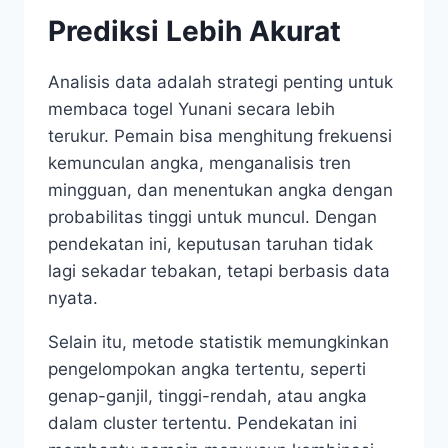
Prediksi Lebih Akurat
Analisis data adalah strategi penting untuk
membaca togel Yunani secara lebih
terukur. Pemain bisa menghitung frekuensi
kemunculan angka, menganalisis tren
mingguan, dan menentukan angka dengan
probabilitas tinggi untuk muncul. Dengan
pendekatan ini, keputusan taruhan tidak
lagi sekadar tebakan, tetapi berbasis data
nyata.
Selain itu, metode statistik memungkinkan
pengelompokan angka tertentu, seperti
genap-ganjil, tinggi-rendah, atau angka
dalam cluster tertentu. Pendekatan ini