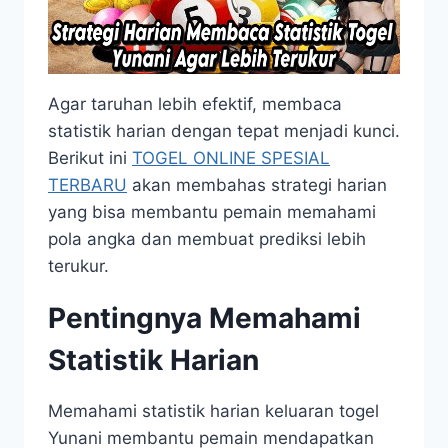
Agar taruhan lebih efektif, membaca
statistik harian dengan tepat menjadi kunci.
Berikut ini
TOGEL ONLINE SPESIAL
TERBARU
akan membahas strategi harian
yang bisa membantu pemain memahami
pola angka dan membuat prediksi lebih
terukur.
Pentingnya Memahami
Statistik Harian
Memahami statistik harian keluaran togel
Yunani membantu pemain mendapatkan