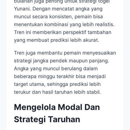
bulanan juga penting untuk strategi togel
Yunani. Dengan mencatat angka yang
muncul secara konsisten, pemain bisa
menentukan kombinasi yang lebih realistis.
Tren ini memberikan perspektif tambahan
yang membuat prediksi lebih akurat.
Tren juga membantu pemain menyesuaikan
strategi jangka pendek maupun panjang.
Angka yang muncul berulang dalam
beberapa minggu terakhir bisa menjadi
target utama, sehingga prediksi lebih
terukur dan hasil taruhan lebih stabil.
Mengelola Modal Dan
Strategi Taruhan