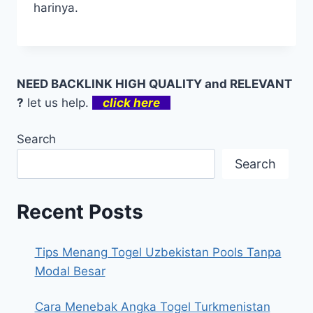
harinya.
NEED BACKLINK HIGH QUALITY and RELEVANT
?
let us help.
click here
Search
Search
Recent Posts
Tips Menang Togel Uzbekistan Pools Tanpa
Modal Besar
Cara Menebak Angka Togel Turkmenistan