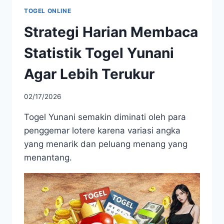
TOGEL ONLINE
Strategi Harian Membaca
Statistik Togel Yunani
Agar Lebih Terukur
02/17/2026
Togel Yunani semakin diminati oleh para
penggemar lotere karena variasi angka
yang menarik dan peluang menang yang
menantang.