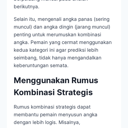
berikutnya.
Selain itu, mengenali angka panas (sering
muncul) dan angka dingin (jarang muncul)
penting untuk merumuskan kombinasi
angka. Pemain yang cermat menggunakan
kedua kategori ini agar prediksi lebih
seimbang, tidak hanya mengandalkan
keberuntungan semata.
Menggunakan Rumus
Kombinasi Strategis
Rumus kombinasi strategis dapat
membantu pemain menyusun angka
dengan lebih logis. Misalnya,