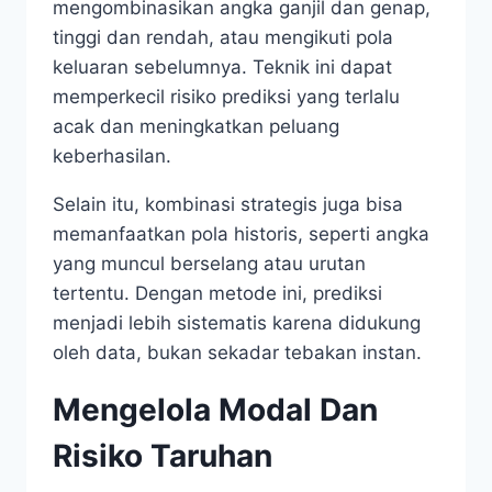
mengombinasikan angka ganjil dan genap,
tinggi dan rendah, atau mengikuti pola
keluaran sebelumnya. Teknik ini dapat
memperkecil risiko prediksi yang terlalu
acak dan meningkatkan peluang
keberhasilan.
Selain itu, kombinasi strategis juga bisa
memanfaatkan pola historis, seperti angka
yang muncul berselang atau urutan
tertentu. Dengan metode ini, prediksi
menjadi lebih sistematis karena didukung
oleh data, bukan sekadar tebakan instan.
Mengelola Modal Dan
Risiko Taruhan