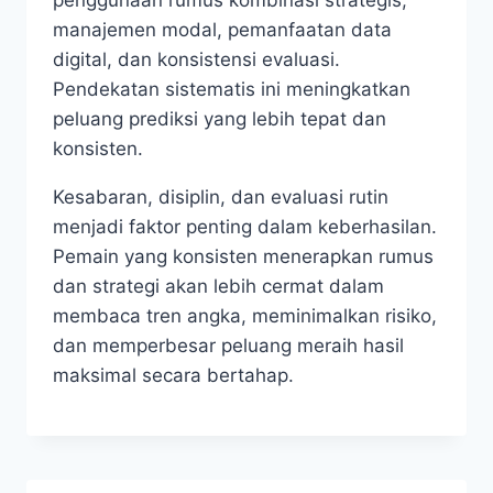
penggunaan rumus kombinasi strategis,
manajemen modal, pemanfaatan data
digital, dan konsistensi evaluasi.
Pendekatan sistematis ini meningkatkan
peluang prediksi yang lebih tepat dan
konsisten.
Kesabaran, disiplin, dan evaluasi rutin
menjadi faktor penting dalam keberhasilan.
Pemain yang konsisten menerapkan rumus
dan strategi akan lebih cermat dalam
membaca tren angka, meminimalkan risiko,
dan memperbesar peluang meraih hasil
maksimal secara bertahap.