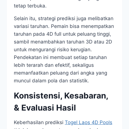
tetap terbuka.
Selain itu, strategi prediksi juga melibatkan
variasi taruhan. Pemain bisa menempatkan
taruhan pada 4D full untuk peluang tinggi,
sambil menambahkan taruhan 3D atau 2D
untuk mengurangi risiko kerugian.
Pendekatan ini membuat setiap taruhan
lebih terarah dan efektif, sekaligus
memanfaatkan peluang dari angka yang
muncul dalam pola dan statistik.
Konsistensi, Kesabaran,
& Evaluasi Hasil
Keberhasilan prediksi
Togel Laos 4D Pools