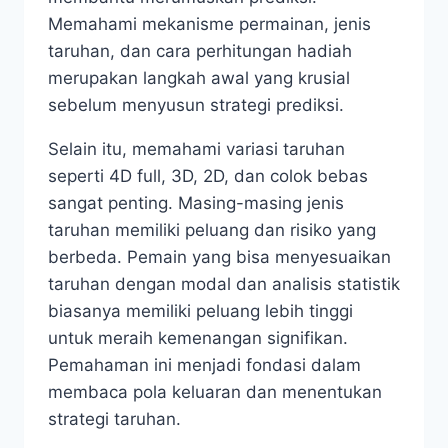
Memahami mekanisme permainan, jenis
taruhan, dan cara perhitungan hadiah
merupakan langkah awal yang krusial
sebelum menyusun strategi prediksi.
Selain itu, memahami variasi taruhan
seperti 4D full, 3D, 2D, dan colok bebas
sangat penting. Masing-masing jenis
taruhan memiliki peluang dan risiko yang
berbeda. Pemain yang bisa menyesuaikan
taruhan dengan modal dan analisis statistik
biasanya memiliki peluang lebih tinggi
untuk meraih kemenangan signifikan.
Pemahaman ini menjadi fondasi dalam
membaca pola keluaran dan menentukan
strategi taruhan.