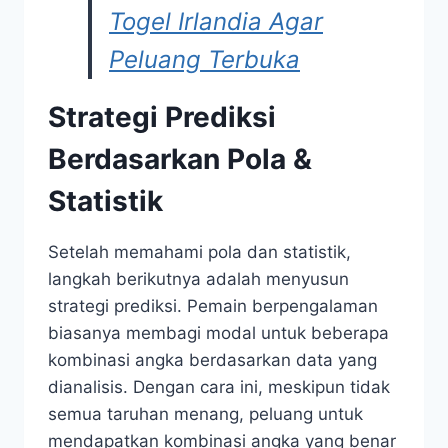
Togel Irlandia Agar
Peluang Terbuka
Strategi Prediksi
Berdasarkan Pola &
Statistik
Setelah memahami pola dan statistik,
langkah berikutnya adalah menyusun
strategi prediksi. Pemain berpengalaman
biasanya membagi modal untuk beberapa
kombinasi angka berdasarkan data yang
dianalisis. Dengan cara ini, meskipun tidak
semua taruhan menang, peluang untuk
mendapatkan kombinasi angka yang benar