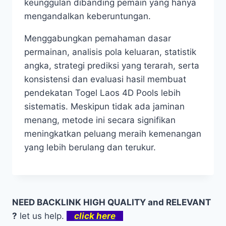
keunggulan dibanding pemain yang hanya
mengandalkan keberuntungan.
Menggabungkan pemahaman dasar
permainan, analisis pola keluaran, statistik
angka, strategi prediksi yang terarah, serta
konsistensi dan evaluasi hasil membuat
pendekatan Togel Laos 4D Pools lebih
sistematis. Meskipun tidak ada jaminan
menang, metode ini secara signifikan
meningkatkan peluang meraih kemenangan
yang lebih berulang dan terukur.
NEED BACKLINK HIGH QUALITY and RELEVANT
?
let us help.
click here